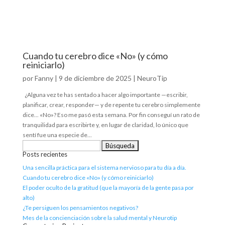
Cuando tu cerebro dice «No» (y cómo
reiniciarlo)
por
Fanny
|
9 de diciembre de 2025
|
NeuroTip
¿Alguna vez te has sentado a hacer algo importante —escribir,
planificar, crear, responder— y de repente tu cerebro simplemente
dice... «No»? Eso me pasó esta semana. Por fin conseguí un rato de
tranquilidad para escribirte y, en lugar de claridad, lo único que
sentí fue una especie de...
Buscar:
Posts recientes
Una sencilla práctica para el sistema nervioso para tu día a día.
Cuando tu cerebro dice «No» (y cómo reiniciarlo)
El poder oculto de la gratitud (que la mayoría de la gente pasa por
alto)
¿Te persiguen los pensamientos negativos?
Mes de la concienciación sobre la salud mental y Neurotip