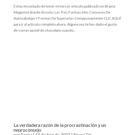
Estoy encantado de tener mi tercer artículo publicado en Brainz
Magazine donde discuto: Las Tres Formas Más Comunes De
Autosabotaje Y Formas De Superarlas Compasivamente CLIC AQUÍ
para ir al artículo completo ahora. Alguna vez te has dado el gusto
de comer pastel de chocolate cuando...
La verdadera razón de la procrastinación y un
neuroconsejo
por
Fanny
|
14 de Sep de 2023
|
NeuroTip