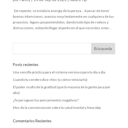
De repente, se instala la energía de la pereza... A pesar de tener
buenas intenciones, avanzas muy lentamente en cualquiera de tus
proyectos. Sigues posponiéndolos, dando todo tipo de rodeos y
distracciones, evitando llegar al punto en el que necesitas estar...
Posts recientes
Una sencilla práctica para el sistema nervioso para tu día a día.
Cuando tu cerebro dice «No» (y cómo reiniciarlo)
El poder oculto de la gratitud (que la mayoría de la gente pasa por
alto)
¿Te persiguen los pensamientos negativos?
Mes de la concienciación sobre la salud mental y Neurotip
Comentarios Recientes