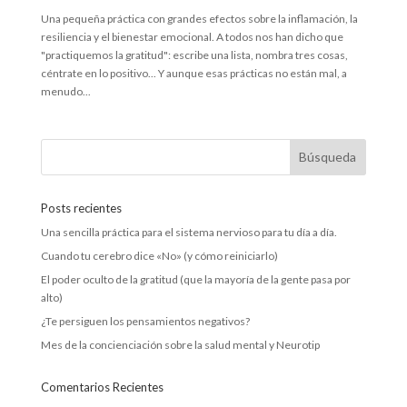
Una pequeña práctica con grandes efectos sobre la inflamación, la
resiliencia y el bienestar emocional. A todos nos han dicho que
"practiquemos la gratitud": escribe una lista, nombra tres cosas,
céntrate en lo positivo... Y aunque esas prácticas no están mal, a
menudo...
Posts recientes
Una sencilla práctica para el sistema nervioso para tu día a día.
Cuando tu cerebro dice «No» (y cómo reiniciarlo)
El poder oculto de la gratitud (que la mayoría de la gente pasa por
alto)
¿Te persiguen los pensamientos negativos?
Mes de la concienciación sobre la salud mental y Neurotip
Comentarios Recientes