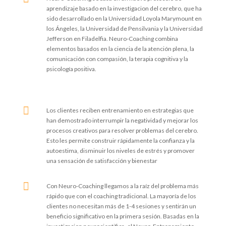
aprendizaje basado en la investigacion del cerebro, que ha
sido desarrollado en la Universidad Loyola Marymount en
los Ángeles, la Universidad de Pensilvania y la Universidad
Jefferson en Filadelfia. Neuro-Coaching combina
elementos basados en la ciencia de la atención plena, la
comunicación con compasión, la terapia cognitiva y la
psicología positiva.

Los clientes reciben entrenamiento en estrategias que
han demostrado interrumpir la negatividad y mejorar los
procesos creativos para resolver problemas del cerebro.
Esto les permite construir rápidamente la confianza y la
autoestima, disminuir los niveles de estrés y promover
una sensación de satisfacción y bienestar

Con Neuro-Coaching llegamos a la raíz del problema más
rápido que con el coaching tradicional. La mayoría de los
clientes no necesitan más de 1-4 sesiones y sentirán un
beneficio significativo en la primera sesión. Basadas en la