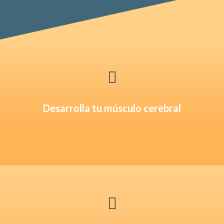

Desarrolla tu músculo cerebral
